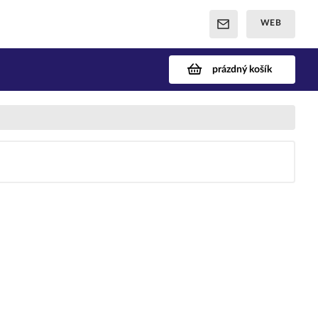
WEB
prázdný košík